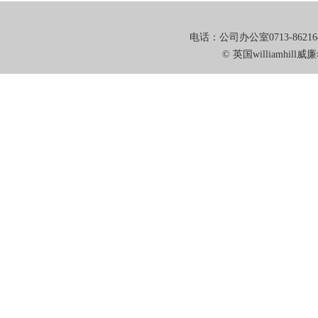
电话：公司办公室0713-8621
© 英国williamhi