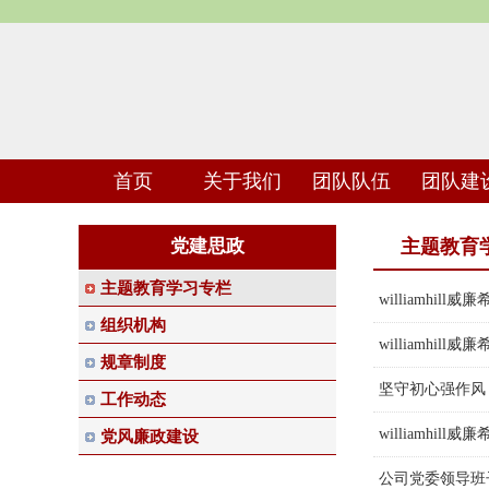
首页
关于我们
团队队伍
团队建
党建思政
主题教育
主题教育学习专栏
williamhi
组织机构
​williamh
规章制度
坚守初心强作风
工作动态
williamhi
党风廉政建设
公司党委领导班