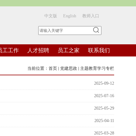
中文版
English
教师入口
员工工作
人才招聘
员工之家
联系我们
当前位置：
首页
党建思政
主题教育学习专栏
2025-09-12
2025-07-16
2025-05-29
2025-04-11
2025-03-28