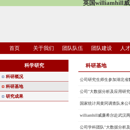
英国williamhi
首页
关于我们
团队队伍
团队建设
人
科学研究
科研基地
科研概况
公司研究生师生参加湖北省数
科研基地
公司“大数据分析及应用研
研究成果
国家统计局黄冈调查队来公
​williamhill威廉希尔
公司学科团队“大数据分析