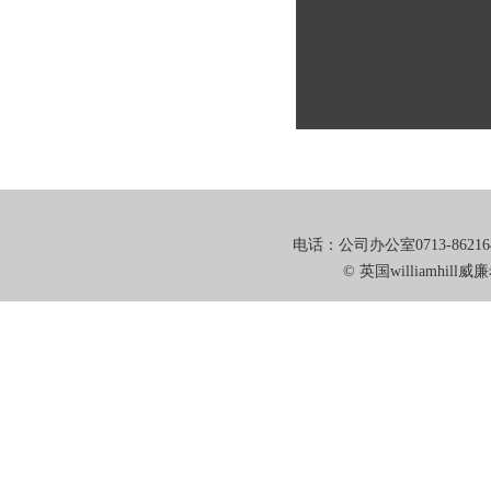
电话：公司办公室0713-8621
© 英国williamhi