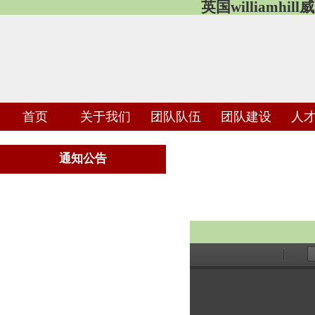
英国williamhi
首页
关于我们
团队队伍
团队建设
人
通知公告