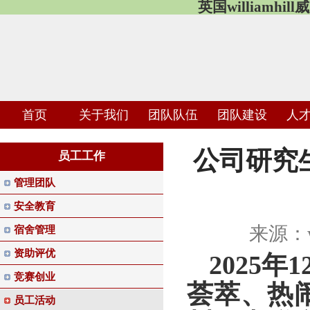
英国williamhi
首页
关于我们
团队队伍
团队建设
人
公司研究
员工工作
管理团队
安全教育
来源：w
宿舍管理
资助评优
2025
年
1
竞赛创业
荟萃、热
员工活动